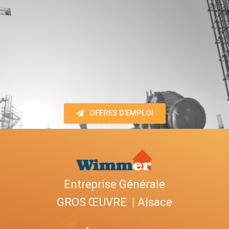
OFFRES D'EMPLOI
Entreprise Générale
GROS ŒUVRE
| Alsace